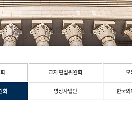
합회
교지 편집위원회
모
원회
영상사업단
한국외