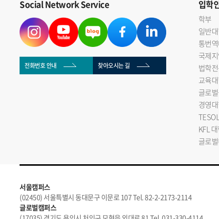
Social Network Service
입학
학부
일반대
통번역
국제지
전화번호 안내
찾아오시는 길
법학전
교육대
글로벌
경영대
TESO
KFL 
글로벌
서울캠퍼스
(02450) 서울특별시 동대문구 이문로 107 Tel. 82-2-2173-2114
글로벌캠퍼스
(17035) 경기도 용인시 처인구 모현읍 외대로 81 Tel. 031-330-4114