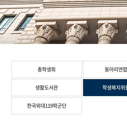
총학생회
동아리연
생활도서관
학생복지위
한국외대119학군단