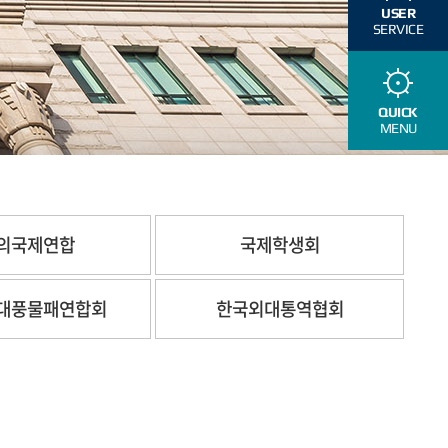
USER
SERVICE
QUICK
MENU
의국제연합
국제학생회
대풍물패연합회
한국외대통역협회