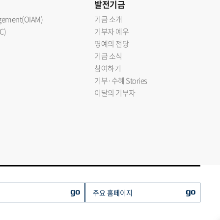
발전기금
nagement(OIAM)
기금 소개
C)
기부자 예우
명예의 전당
기금 소식
참여하기
기부·수혜 Stories
이달의 기부자
go
go
주요 홈페이지