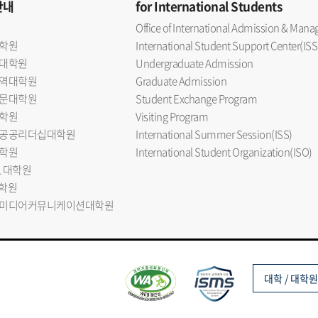
안내
for International Students
Office of International Admission & Ma
학원
International Student Support Center(ISS
대학원
Undergraduate Admission
역대학원
Graduate Admission
문대학원
Student Exchange Program
학원
Visiting Program
공공리더십대학원
International Summer Session(ISS)
학원
International Student Organization(ISO)
L 대학원
대학원
미디어커뮤니케이션대학원
대학 / 대학원