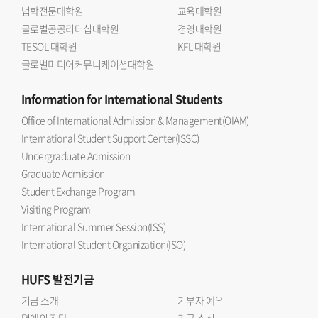
법학전문대학원
교육대학원
글로벌공공리더십대학원
경영대학원
TESOL 대학원
KFL 대학원
글로벌미디어커뮤니케이션대학원
Information
for International Students
Office of International Admission & Management(OIAM)
International Student Support Center(ISSC)
Undergraduate Admission
Graduate Admission
Student Exchange Program
Visiting Program
International Summer Session(ISS)
International Student Organization(ISO)
HUFS
발전기금
기금 소개
기부자 예우