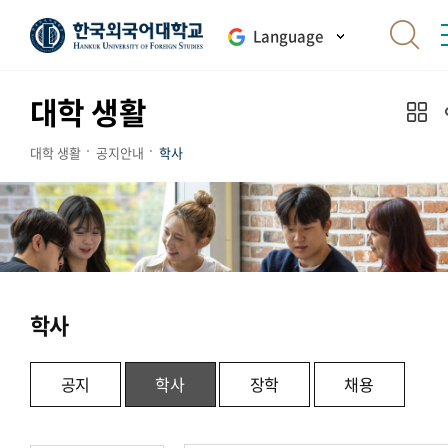
Language
대학 생활
대학 생활
공지안내
학사
학사
공지
학사
장학
채용
.