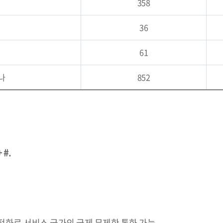
358
36
61
나
852
 #.
전화로 서비스 국가의 국제 무제한 통화 가능