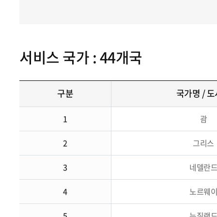
서비스 국가 : 44개국
구분
국가명 / 
1
괌
2
그리스
3
네델란
4
노르웨
5
뉴질랜