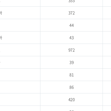
드
353
아
372
44
아
43
엘
972
아
39
81
86
420