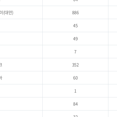
이(대만)
886
45
49
7
크
352
아
60
1
84
32