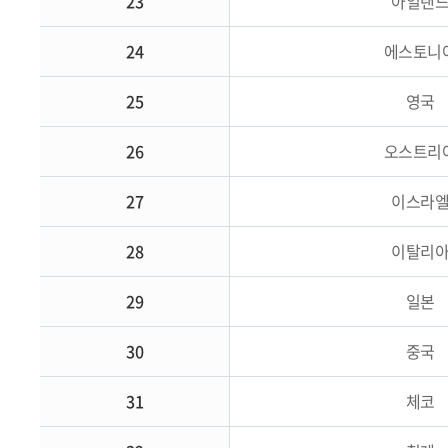
23
아일랜
24
에스토니
25
영국
26
오스트리
27
이스라
28
이탈리
29
일본
30
중국
31
체코