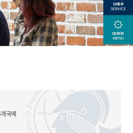
USER
SERVICE
QUICK
MENU
44개국에