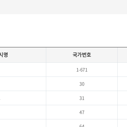
도시명
국가번호
1-671
30
드
31
이
47
드
64