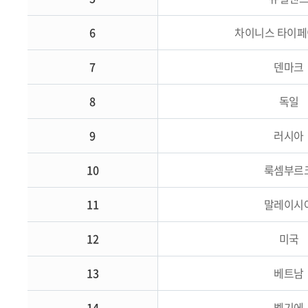
6
차이니스 타이페
7
덴마크
8
독일
9
러시아
10
룩셈부르
11
말레이시
12
미국
13
베트남
14
벨기에