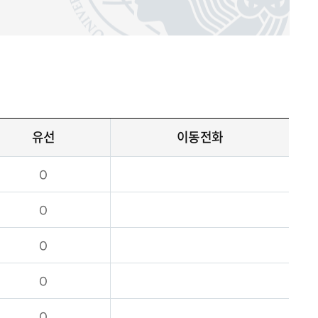
유선
이동전화
O
O
O
O
O