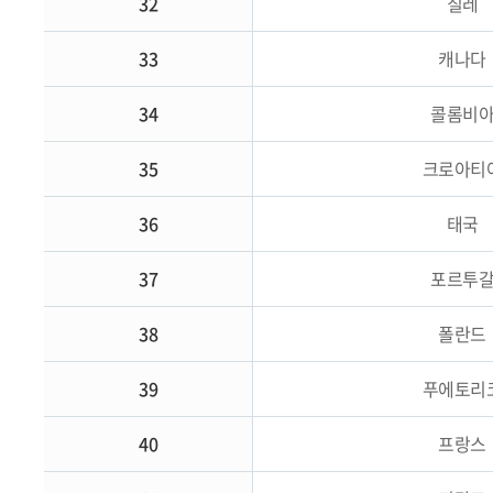
32
칠레
33
캐나다
34
콜롬비
35
크로아티
36
태국
37
포르투
38
폴란드
39
푸에토리
40
프랑스