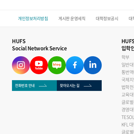
개인정보처리방침
게시판 운영세칙
대학정보공시
대
HUFS
HUF
Social Network Service
입학
학부
일반대
통번역
국제지
전화번호 안내
찾아오시는 길
법학전
교육대
글로벌
경영대
TESO
KFL 
글로벌