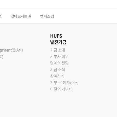
청
찾아오시는 길
캠퍼스 맵
HUFS
발전기금
nagement(OIAM)
기금 소개
C)
기부자 예우
명예의 전당
기금 소식
참여하기
기부·수혜 Stories
이달의 기부자