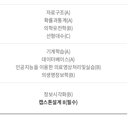
자료구조(A)
확률과통계(A)
의학유전학(B)
선형대수(C)
기계학습(A)
데이터베이스(A)
인공지능을 이용한 의료영상처리및실습(B)
의생명정보학(B)
정보시각화(B)
캡스톤설계 II(필수)