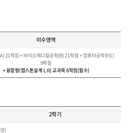
이수영역
A) 21학점 + 바이오메디컬공학(B) 21학점 + 컴퓨터공학부(C)
9학점
+ 융합형(캡스톤설계 I, II) 교과목 6학점(필수)
2학기
양)