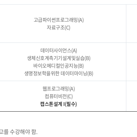
고급파이썬프로그래밍(A)
자료구조(C)
데이터사이언스(A)
생체신호계측기기설계및실습(B)
바이오메디컬인공지능(B)
생명정보학을위한 데이터마이닝(B)
웹프로그래밍(A)
컴퓨터비전(C)
캡스톤설계 I(필수)
를 수강해야 함.