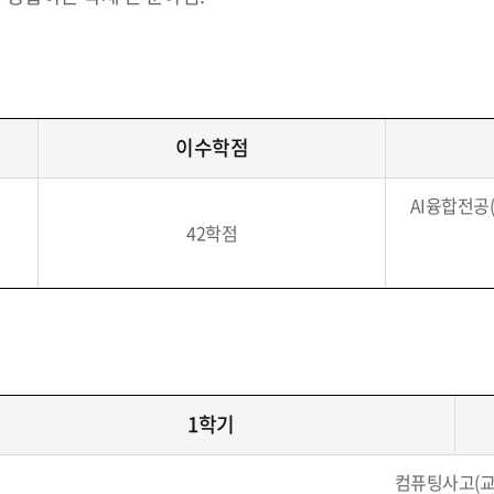
이수학점
AI융합전공(
42학점
1학기
컴퓨팅사고(교