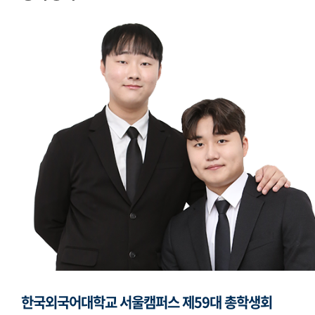
모의국제연합
국제학생회
생활도서관
학생복지위원회
영상사업단
한국외대풍물패연합회
한국외대통역협회
한국외대119학군단
한국외국어대학교 서울캠퍼스 제59대 총학생회