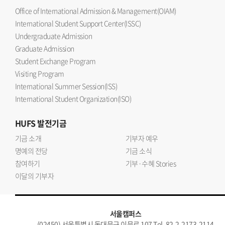
Office of International Admission & Management(OIAM)
International Student Support Center(ISSC)
Undergraduate Admission
Graduate Admission
Student Exchange Program
Visiting Program
International Summer Session(ISS)
International Student Organization(ISO)
HUFS
발전기금
기금 소개
기부자 예우
명예의 전당
기금 소식
참여하기
기부·수혜 Stories
이달의 기부자
서울캠퍼스
(02450) 서울특별시 동대문구 이문로 107 Tel. 82-2-2173-2114