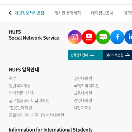
 맵
개인정보처리방침
게시판 운영세칙
대학정보공시
대학
HUFS
Social Network Service
전화번호 안내
찾아오시는 길
HUFS
입학안내
학부
일반대학원
통번역대학원
국제지역대학원
법학전문대학원
교육대학원
글로벌공공리더십대학원
경영대학원
TESOL 대학원
KFL 대학원
글로벌미디어커뮤니케이션대학원
Information
for International Students