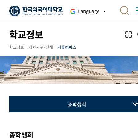
Language
학교정보
학교정보
자치기구·단체
서울캠퍼스
총학생회
총학생회
동아리연합회
총학생회
교지 편집위원회