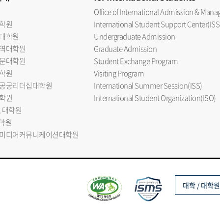
Office of International Admission & Ma
학원
International Student Support Center(ISS
대학원
Undergraduate Admission
역대학원
Graduate Admission
문대학원
Student Exchange Program
학원
Visiting Program
공공리더십대학원
International Summer Session(ISS)
학원
International Student Organization(ISO)
L 대학원
대학원
미디어커뮤니케이션대학원
대학 / 대학원