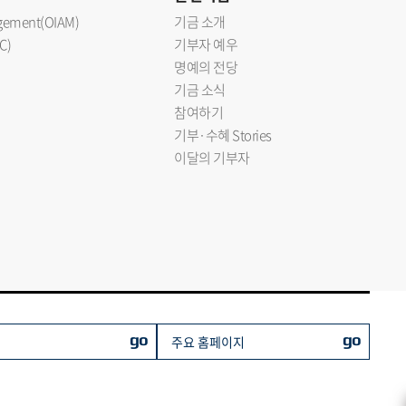
nagement(OIAM)
기금 소개
C)
기부자 예우
명예의 전당
기금 소식
참여하기
기부·수혜 Stories
이달의 기부자
go
go
주요 홈페이지