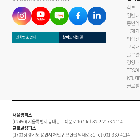
학부
일반대
통번역
국제지
전화번호 안내
찾아오시는 길
법학전
교육대
글로벌
경영대
TESO
KFL 
글로벌
서울캠퍼스
(02450) 서울특별시 동대문구 이문로 107 Tel. 82-2-2173-2114
글로벌캠퍼스
(17035) 경기도 용인시 처인구 모현읍 외대로 81 Tel. 031-330-4114