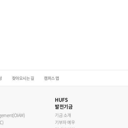
청
찾아오시는 길
캠퍼스 맵
HUFS
발전기금
nagement(OIAM)
기금 소개
C)
기부자 예우