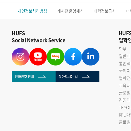
개인정보처리방침
게시판 운영세칙
대학정보공시
대
HUFS
HUF
Social Network Service
입학
학부
일반대
통번역
국제지
전화번호 안내
찾아오시는 길
법학전
교육대
글로벌
경영대
TESO
KFL 
글로벌