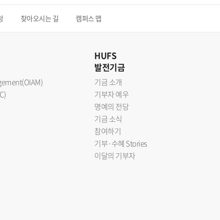
청
찾아오시는 길
캠퍼스 맵
HUFS
발전기금
nagement(OIAM)
기금 소개
C)
기부자 예우
명예의 전당
기금 소식
참여하기
기부·수혜 Stories
이달의 기부자