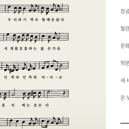
창공
혈관
문화
학문
새 
온 