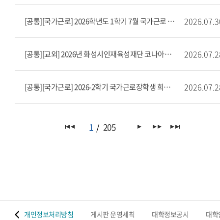
2026.07.3
[공통][국가근로] 2026학년도 1학기 7월 국가근로 출근부 마감 안내
2026.07.2
[공통][교외] 2026년 화성시인재육성재단 코나아이 소상공인 장학생 모집(~8/11)
2026.07.2
[공통][국가근로] 2026-2학기 국가근로장학생 희망근로지 신청 안내
1
205
 맵
개인정보처리방침
게시판 운영세칙
대학정보공시
대학