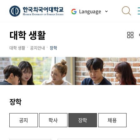
Language
대학 생활
대학 생활
공지안내
장학
장학
공지
학사
장학
채용
.