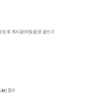
성 후 게시글(비밀글)로 글쓰기
.kr
) 접수