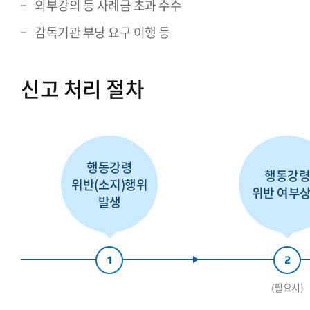
외부강의 등 사례금 초과 수수
감독기관 부당 요구 이행 등
신고 처리 절차
행동강령
행동강
위반(소지)행위
위반 여부
발생
1
2
(필요시)