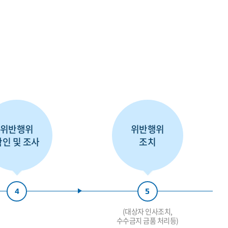
위반행위
위반행위
확인 및 조사
조치
4
5
(대상자 인사조치,
수수금지 금품 처리등)