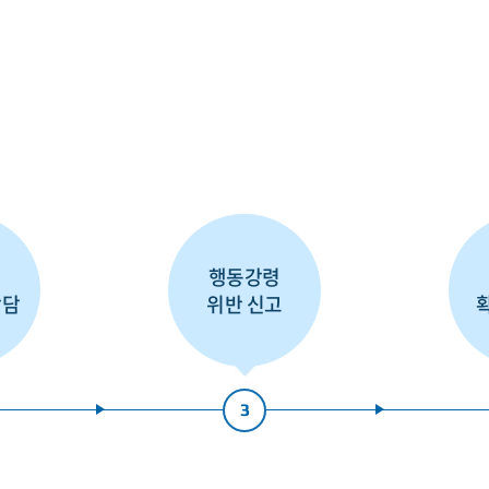
령
행동강령
상담
위반 신고
3