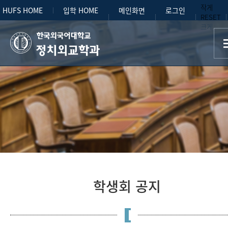
작게
HUFS HOME
입학 HOME
메인화면
로그인
RESET
크게
정치외교학과
학생회 공지